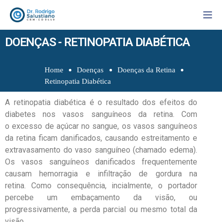
Togg
DOENÇAS - RETINOPATIA DIABÉTICA
Home
Doenças
Doenças da Retina
Retinopatia Diabética
A retinopatia diabética é o resultado dos efeitos do
diabetes nos vasos sanguíneos da retina. Com
o excesso de açúcar no sangue, os vasos sanguíneos
da retina ficam danificados, causando estreitamento e
extravasamento do vaso sanguíneo (chamado edema).
Os vasos sanguíneos danificados frequentemente
causam hemorragia e infiltração de gordura na
retina. Como consequência, incialmente, o portador
percebe um embaçamento da visão, ou
progressivamente, a perda parcial ou mesmo total da
visão.